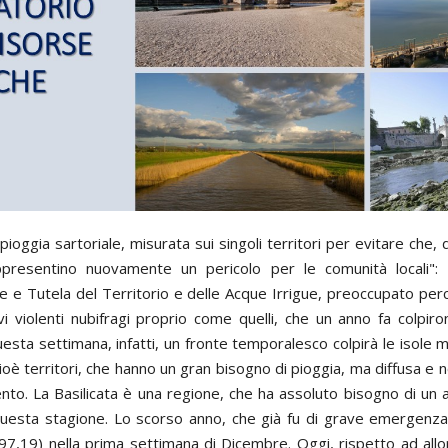
ioggia sartoriale, misurata sui singoli territori per evitare che,
 rappresentino nuovamente un pericolo per le comunità locali
ne e Tutela del Territorio e delle Acque Irrigue, preoccupato per
i violenti nubifragi proprio come quelli, che un anno fa colpi
uesta settimana, infatti, un fronte temporalesco colpirà le isole
cioè territori, che hanno un gran bisogno di pioggia, ma diffusa e no
nto. La Basilicata è una regione, che ha assoluto bisogno di un 
 questa stagione. Lo scorso anno, che già fu di grave emergenz
 97,19) nella prima settimana di Dicembre. Oggi, rispetto ad allor