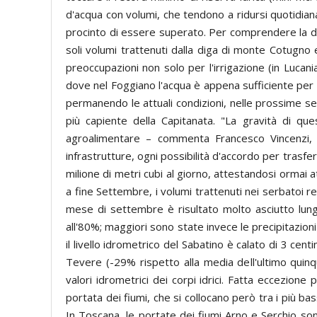
d'acqua con volumi, che tendono a ridursi quotidiana
procinto di essere superato. Per comprendere la dra
soli volumi trattenuti dalla diga di monte Cotugno e
preoccupazioni non solo per l'irrigazione (in Lucania
dove nel Foggiano l'acqua è appena sufficiente per i 
permanendo le attuali condizioni, nelle prossime set
più capiente della Capitanata. "La gravità di que
agroalimentare – commenta Francesco Vincenzi, P
infrastrutture, ogni possibilità d'accordo per trasferir
milione di metri cubi al giorno, attestandosi ormai a
a fine Settembre, i volumi trattenuti nei serbatoi r
mese di settembre è risultato molto asciutto lungo 
all'80%; maggiori sono state invece le precipitazioni
il livello idrometrico del Sabatino è calato di 3 cen
Tevere (-29% rispetto alla media dell'ultimo quinqu
valori idrometrici dei corpi idrici. Fatta eccezione
portata dei fiumi, che si collocano però tra i più bas
In Toscana, le portate dei fiumi Arno e Serchio son