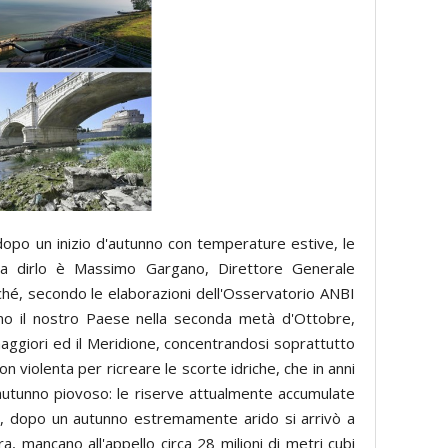
 dopo un inizio d'autunno con temperature estive, le
": a dirlo è Massimo Gargano, Direttore Generale
ché, secondo le elaborazioni dell'Osservatorio ANBI
rono il nostro Paese nella seconda metà d'Ottobre,
 maggiori ed il Meridione, concentrandosi soprattutto
n violenta per ricreare le scorte idriche, che in anni
autunno piovoso: le riserve attualmente accumulate
a, dopo un autunno estremamente arido si arrivò a
a, mancano all'appello circa 28 milioni di metri cubi