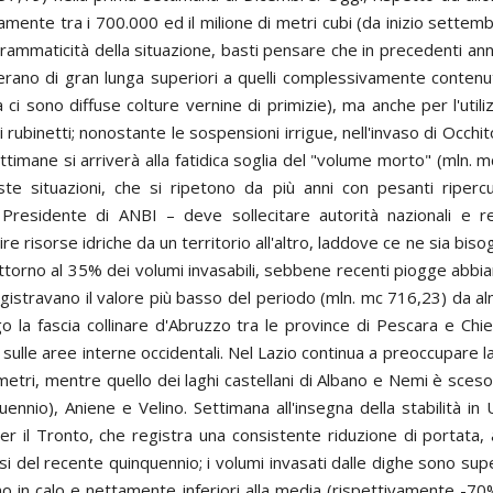
mente tra i 700.000 ed il milione di metri cubi (da inizio settemb
mmaticità della situazione, basti pensare che in precedenti anni 
rano di gran lunga superiori a quelli complessivamente contenuti 
 ci sono diffuse colture vernine di primizie), ma anche per l'utili
rubinetti; nonostante le sospensioni irrigue, nell'invaso di Occhi
timane si arriverà alla fatidica soglia del "volume morto" (mln. m
ste situazioni, che si ripetono da più anni con pesanti ripercu
residente di ANBI – deve sollecitare autorità nazionali e reg
e risorse idriche da un territorio all'altro, laddove ce ne sia bisogn
ttorno al 35% dei volumi invasabili, sebbene recenti piogge abbiano
egistravano il valore più basso del periodo (mln. mc 716,23) da al
la fascia collinare d'Abruzzo tra le province di Pescara e Chiet
 sulle aree interne occidentali. Nel Lazio continua a preoccupare la
timetri, mentre quello dei laghi castellani di Albano e Nemi è sces
ennio), Aniene e Velino. Settimana all'insegna della stabilità i
 per il Tronto, che registra una consistente riduzione di portata, 
si del recente quinquennio; i volumi invasati dalle dighe sono super
o in calo e nettamente inferiori alla media (rispettivamente -70