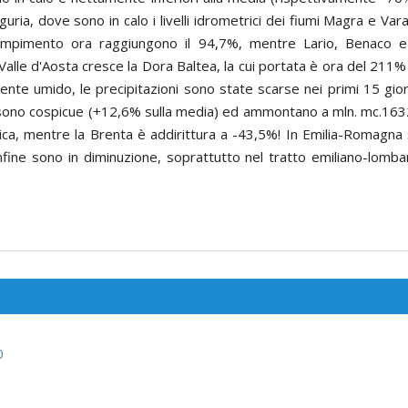
Liguria, dove sono in calo i livelli idrometrici dei fiumi Magra e Var
riempimento ora raggiungono il 94,7%, mentre Lario, Benaco e
lle d'Aosta cresce la Dora Baltea, la cui portata è ora del 211% s
te umido, le precipitazioni sono state scarse nei primi 15 giorn
e sono cospicue (+12,6% sulla media) ed ammontano a mln. mc.1632. 
ica, mentre la Brenta è addirittura a -43,5%! In Emilia-Romagna si
fine sono in diminuzione, soprattutto nel tratto emiliano-lombar
0