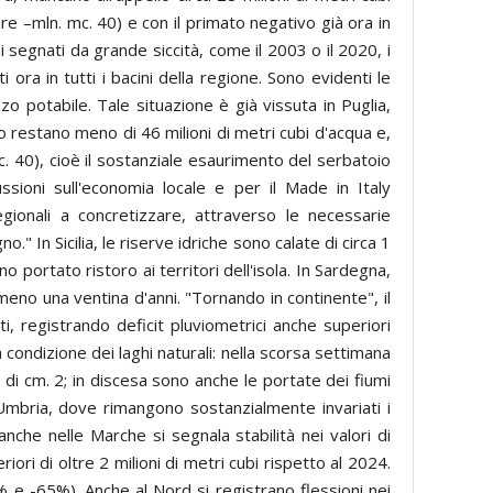
re –mln. mc. 40) e con il primato negativo già ora in
segnati da grande siccità, come il 2003 o il 2020, i
ora in tutti i bacini della regione. Sono evidenti le
zzo potabile. Tale situazione è già vissuta in Puglia,
to restano meno di 46 milioni di metri cubi d'acqua e,
c. 40), cioè il sostanziale esaurimento del serbatoio
ssioni sull'economia locale e per il Made in Italy
ionali a concretizzare, attraverso le necessarie
o." In Sicilia, le riserve idriche sono calate di circa 1
 portato ristoro ai territori dell'isola. In Sardegna,
meno una ventina d'anni. "Tornando in continente", il
i, registrando deficit pluviometrici anche superiori
 condizione dei laghi naturali: nella scorsa settimana
o di cm. 2; in discesa sono anche le portate dei fiumi
n Umbria, dove rimangono sostanzialmente invariati i
anche nelle Marche si segnala stabilità nei valori di
iori di oltre 2 milioni di metri cubi rispetto al 2024.
% e -65%). Anche al Nord si registrano flessioni nei