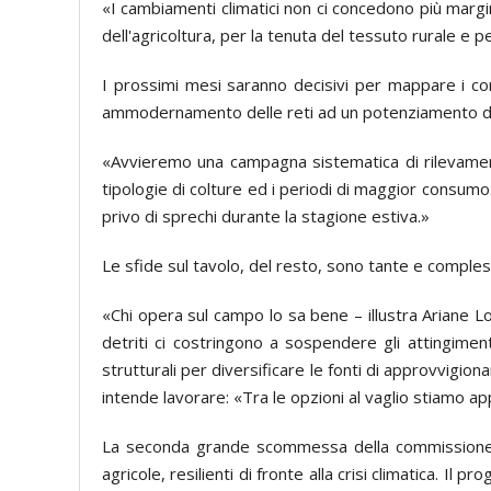
«I cambiamenti climatici non ci concedono più margin
dell'agricoltura, per la tenuta del tessuto rurale e
I prossimi mesi saranno decisivi per mappare i consu
ammodernamento delle reti ad un potenziamento dei s
«Avvieremo una campagna sistematica di rilevamento 
tipologie di colture ed i periodi di maggior consumo
privo di sprechi durante la stagione estiva.»
Le sfide sul tavolo, del resto, sono tante e complesse
«Chi opera sul campo lo sa bene – illustra Ariane L
detriti ci costringono a sospendere gli attingiment
strutturali per diversificare le fonti di approvvigio
intende lavorare: «Tra le opzioni al vaglio stiamo ap
La seconda grande scommessa della commissione è q
agricole, resilienti di fronte alla crisi climatica. 