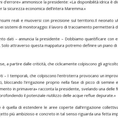
i d'errore» ammonisce la presidente: «La disponibilità idrica è di
 per la sicurezza economica dell'intera Maremma.»
mi reali e muoversi con precisione sul territorio.Il neonato uffic
istemi di monitoraggio: il lavoro di tracciamento permetterà di 
dati – annuncia la presidente – Dobbiamo quantificare con esatte
. Solo attraverso questa mappatura potremo definire un piano di rip
, a partire dalle criticità, che ciclicamente colpiscono gli agricolt
oti – I temporali, che colpiscono l'entroterra provocano un impro
i, bloccando l'irrigazione proprio nella fase di picco di semine e
namento in primavera» racconta la presidente, svelando una delle fro
profondendo il potenziale riutilizzo delle acque reflue depurate.»
uella di estendere le aree coperte dall'irrigazione collettiva, 
Il progetto più ambizioso e concreto in tal senso riguarda una fett