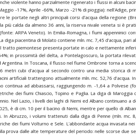
nche violente hanno parzialmente rigenerato i flussi in alcuni baci
(Maggio -17%, Aprile -66%, Marzo -21% di pioggia): nell'Adige, pri
e le portate negli altri principali corsi d'acqua della regione 
a più calda da almeno 36 anni, la riserva nivale veneta si è pr
 (fonte: ARPA Veneto). In Emilia-Romagna, i fiumi appenninici co
ci. La diga piacentina di Molato contiene mln. mc. 7,45 d'acqua, par
il tratto piemontese presenta portate in calo e nettamente inferio
64%; in prossimità del delta, a Pontelagoscuro, la portata rilevata
d Argentina. In Toscana, il flusso nel fiume Ombrone torna a scen
metri cubi d'acqua al secondo contro una media storica di mc/s
bacini artificiali trattengono attualmente mln. mc. 52,76 d'acqua.
eno continua ad abbassarsi, raggiungendo m. -1,64 a Polvese (fon
iche dei fiumi Chiascio, Topino e Paglia. La diga di Maroggia c
o. Nel Lazio, i livelli dei laghi di Nemi ed Albano continuano a d
025, è di cm. 10 per il bacino di Nemi, mentre per quello di Albano, 
. In Abruzzo, i volumi trattenuti dalla diga di Penne (mln. mc. 8
che dei fiumi Volturno e Sele. L'abbondante acqua invasata nei ba
 alla prova dalle alte temperature del periodo: nelle scorse due se