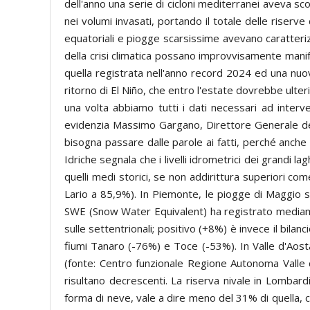
dell'anno una serie di cicloni mediterranei aveva scon
nei volumi invasati, portando il totale delle riserv
equatoriali e piogge scarsissime avevano caratteriz
della crisi climatica possano improvvisamente manife
quella registrata nell'anno record 2024 ed una nuo
ritorno di El Niño, che entro l'estate dovrebbe ulter
una volta abbiamo tutti i dati necessari ad interve
evidenzia Massimo Gargano, Direttore Generale dell
bisogna passare dalle parole ai fatti, perché anche 
Idriche segnala che i livelli idrometrici dei grandi 
quelli medi storici, se non addirittura superiori 
Lario a 85,9%). In Piemonte, le piogge di Maggio 
SWE (Snow Water Equivalent) ha registrato mediame
sulle settentrionali; positivo (+8%) è invece il bil
fiumi Tanaro (-76%) e Toce (-53%). In Valle d'Aost
(fonte: Centro funzionale Regione Autonoma Valle d
risultano decrescenti. La riserva nivale in Lombar
forma di neve, vale a dire meno del 31% di quella, c