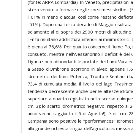
(fonte: ARPA Lombardia). In Veneto, precipitazioni a
si era venuto a formare negli scorsi mesi siccitosi 
il 61% in meno d'acqua, così come restano deficitar
-51%). Dopo una terza decade di Maggio risultata l
solamente al di sopra dei 2900 metri di altitudine
l'Enza risultano addirittura inferiori ai minimi stori
è piena al 76,6%. Per quanto concerne il fiume Po, 
consueto, mentre nell'Alessandrino il deficit è del 
Liguria sono abbondanti le portate dei fiumi Vara e
a Sasso d'Ombrone scorrono in alveo appena 1,66 
idrometrici dei fiumi Potenza, Tronto e Sentino; i 
73,4 di cumulata media. Il livello del lago Trasim
tendenza decrescente anche per le altezze idrometr
superiore a quanto registrato nello scorso quinquenni
cm. 3); lo scarto idrometrico negativo, rispetto al 2
anno venne raggiunto il 5 di Agosto!), è di -cm. 28
Campania sono positive le "performances" idrometri
alla grande richiesta irrigua dell'agricoltura, messa