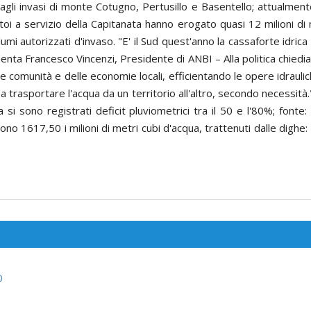
agli invasi di monte Cotugno, Pertusillo e Basentello; attualmente 
atoi a servizio della Capitanata hanno erogato quasi 12 milioni d
mi autorizzati d'invaso. "E' il Sud quest'anno la cassaforte idri
enta Francesco Vincenzi, Presidente di ANBI – Alla politica chiedi
e comunità e delle economie locali, efficientando le opere idrauli
li a trasportare l'acqua da un territorio all'altro, secondo necessità.
i sono registrati deficit pluviometrici tra il 50 e l'80%; fonte
, sono 1617,50 i milioni di metri cubi d'acqua, trattenuti dalle dig
0