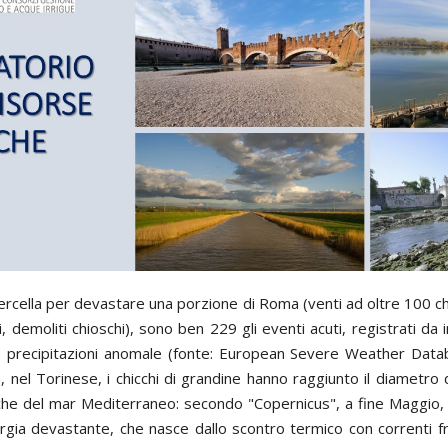
rcella per devastare una porzione di Roma (venti ad oltre 100 chil
i, demoliti chioschi), sono ben 229 gli eventi acuti, registrati da i
 precipitazioni anomale (fonte: European Severe Weather Databa
 nel Torinese, i chicchi di grandine hanno raggiunto il diametro d
che del mar Mediterraneo: secondo "Copernicus", a fine Maggio, su
ergia devastante, che nasce dallo scontro termico con correnti fr