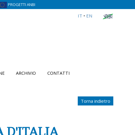
PROGETTI ANBI
IT
•
EN
NE
ARCHIVIO
CONTATTI
Torna indietro
A D'ITALIA