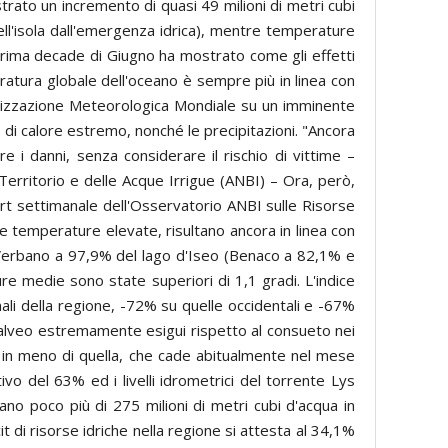
istrato un incremento di quasi 49 milioni di metri cubi
dell'isola dall'emergenza idrica), mentre temperature
 prima decade di Giugno ha mostrato come gli effetti
eratura globale dell'oceano è sempre più in linea con
ganizzazione Meteorologica Mondiale su un imminente
e di calore estremo, nonché le precipitazioni. "Ancora
e i danni, senza considerare il rischio di vittime –
erritorio e delle Acque Irrigue (ANBI) – Ora, però,
port settimanale dell'Osservatorio ANBI sulle Risorse
 le temperature elevate, risultano ancora in linea con
l Verbano a 97,9% del lago d'Iseo (Benaco a 82,1% e
 medie sono state superiori di 1,1 gradi. L'indice
i della regione, -72% su quelle occidentali e -67%
in alveo estremamente esigui rispetto al consueto nei
% in meno di quella, che cade abitualmente nel mese
o del 63% ed i livelli idrometrici del torrente Lys
no poco più di 275 milioni di metri cubi d'acqua in
 di risorse idriche nella regione si attesta al 34,1%