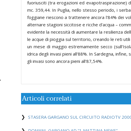
fuoriusciti (tra erogazioni ed evapotraspirazione) d
mc. 359,44. In Puglia, nello stesso periodo, i serb
foggiane riescono a trattenere ancora l'84% dei volu
alternare stagioni siccitose e ricche d'acqua – comm
evidente la necessità di aumentare la resilienza dell
le acque di pioggia sul territorio, creando le reti uti
un mese di maggio estremamente secco (sull'Isola s
idrica degli invasi pieni all'88%. In Sardegna, infine
gli invasi sono ancora pieni all'87,54%.
Articoli correlati
STASERA GARGANO SUL CIRCUITO RADIOTV 200
DOMANI, GARGANO AD “1 MATTINA NEWS”