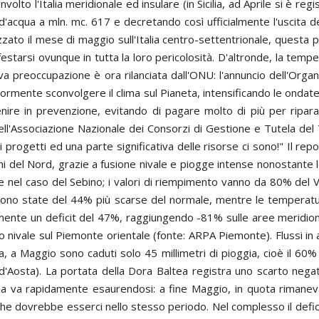
volto l'Italia meridionale ed insulare (in Sicilia, ad Aprile si è reg
e d'acqua a mln. mc. 617 e decretando così ufficialmente l'uscita 
zato il mese di maggio sull'Italia centro-settentrionale, questa
starsi ovunque in tutta la loro pericolosità. D'altronde, la temp
va preoccupazione è ora rilanciata dall'ONU: l'annuncio dell'Or
iormente sconvolgere il clima sul Pianeta, intensificando le ondat
nire in prevenzione, evitando di pagare molto di più per riparar
'Associazione Nazionale dei Consorzi di Gestione e Tutela del T
i progetti ed una parte significativa delle risorse ci sono!" Il re
laghi del Nord, grazie a fusione nivale e piogge intense nonostante
come nel caso del Sebino; i valori di riempimento vanno da 80% de
sono state del 44% più scarse del normale, mentre le temperature
nte un deficit del 47%, raggiungendo -81% sulle aree meridional
ancio nivale sul Piemonte orientale (fonte: ARPA Piemonte). Flussi 
a, a Maggio sono caduti solo 45 millimetri di pioggia, cioè il 60
'Aosta). La portata della Dora Baltea registra uno scarto negativ
dia va rapidamente esaurendosi: a fine Maggio, in quota rimaneva
he dovrebbe esserci nello stesso periodo. Nel complesso il deficit