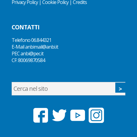
Privacy Policy
|
Cookie Policy
|
Credits
CONTATTI
Telefono
06.844321
E-Mail
anbimail@anbi.it
PEC anbi@pec.it
CF:
80069870584