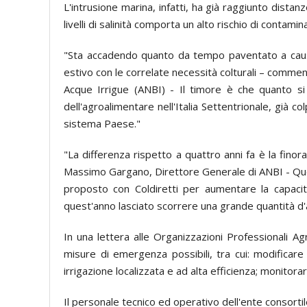
L'intrusione marina, infatti, ha già raggiunto distanze
livelli di salinità comporta un alto rischio di contamina
"Sta accadendo quanto da tempo paventato a causa d
estivo con le correlate necessità colturali – commen
Acque Irrigue (ANBI) - Il timore è che quanto si
dell'agroalimentare nell'Italia Settentrionale, già 
sistema Paese."
"La differenza rispetto a quattro anni fa è la fino
Massimo Gargano, Direttore Generale di ANBI - Ques
proposto con Coldiretti per aumentare la capacità
quest'anno lasciato scorrere una grande quantità d
In una lettera alle Organizzazioni Professionali Agr
misure di emergenza possibili, tra cui: modificare i
irrigazione localizzata e ad alta efficienza; monitora
Il personale tecnico ed operativo dell'ente consort