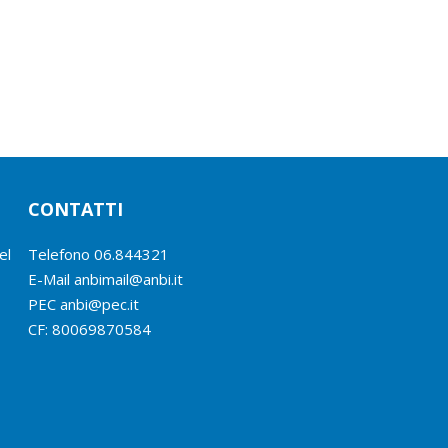
CONTATTI
el
Telefono
06.844321
E-Mail
anbimail@anbi.it
PEC anbi@pec.it
CF:
80069870584