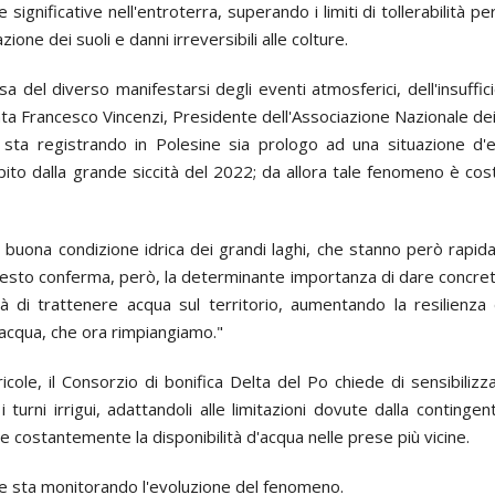
 significative nell'entroterra, superando i limiti di tollerabilità p
zione dei suoli e danni irreversibili alle colture.
el diverso manifestarsi degli eventi atmosferici, dell'insuffic
ta Francesco Vincenzi, Presidente dell'Associazione Nazionale dei
 sta registrando in Polesine sia prologo ad una situazione d'e
colpito dalla grande siccità del 2022; da allora tale fenomeno è co
ra buona condizione idrica dei grandi laghi, che stanno però rap
to conferma, però, la determinante importanza di dare concretezz
 di trattenere acqua sul territorio, aumentando la resilienza d
'acqua, che ora rimpiangiamo."
icole, il Consorzio di bonifica Delta del Po chiede di sensibiliz
 turni irrigui, adattandoli alle limitazioni dovute dalla contingen
re costantemente la disponibilità d'acqua nelle prese più vicine.
ile sta monitorando l'evoluzione del fenomeno.