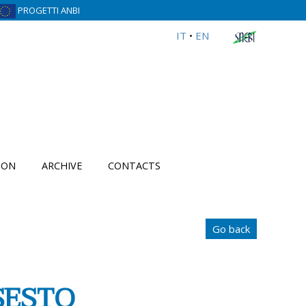
PROGETTI ANBI
IT
•
EN
ION
ARCHIVE
CONTACTS
Go back
SESTO