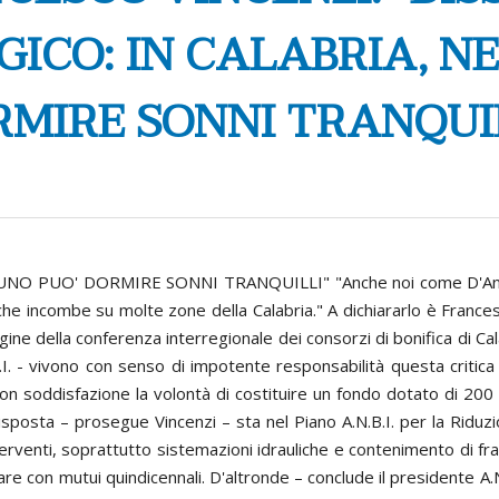
ICO: IN CALABRIA, N
MIRE SONNI TRANQUI
 PUO' DORMIRE SONNI TRANQUILLI" "Anche noi come D'Angelis,
 che incombe su molte zone della Calabria." A dichiararlo è Franc
gine della conferenza interregionale dei consorzi di bonifica di Cal
B.I. - vivono con senso di impotente responsabilità questa criti
 soddisfazione la volontà di costituire un fondo dotato di 200 m
risposta – prosegue Vincenzi – sta nel Piano A.N.B.I. per la Riduz
terventi, soprattutto sistemazioni idrauliche e contenimento di fr
are con mutui quindicennali. D'altronde – conclude il presidente A.N.