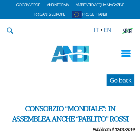
GOCCIA VERDE
ANBINFORMA
AMBIENTI D’ACQUA MAGAZINE
IRRIGANTS EUROPE
PROGETTI ANBI
IT
•
EN
Go back
CONSORZIO “MONDIALE”: IN
ASSEMBLEA ANCHE “PABLITO” ROSSI
Pubblicato il 02/01/2019