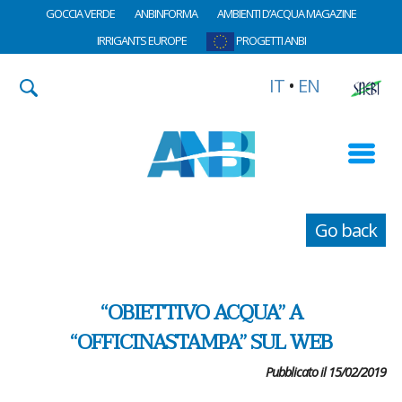
GOCCIA VERDE
ANBINFORMA
AMBIENTI D’ACQUA MAGAZINE
IRRIGANTS EUROPE
PROGETTI ANBI
IT
•
EN
Go back
“OBIETTIVO ACQUA” A
“OFFICINASTAMPA” SUL WEB
Pubblicato il 15/02/2019