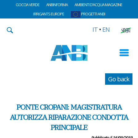
GOCCIA VERDE
ANBINFORMA
AMBIENTI D’ACQUA MAGAZINE
IRRIGANTS EUROPE
PROGETTI ANBI
IT
•
EN
Go back
PONTE CROPANI: MAGISTRATURA
AUTORIZZA RIPARAZIONE CONDOTTA
PRINCIPALE
Pubblicato il 16/09/2019