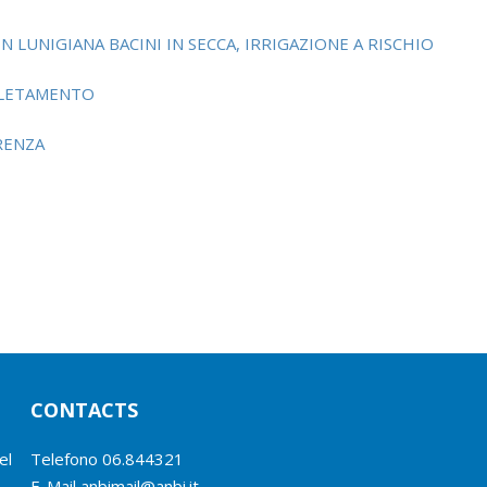
N LUNIGIANA BACINI IN SECCA, IRRIGAZIONE A RISCHIO
PLETAMENTO
ERENZA
CONTACTS
el
Telefono
06.844321
E-Mail
anbimail@anbi.it