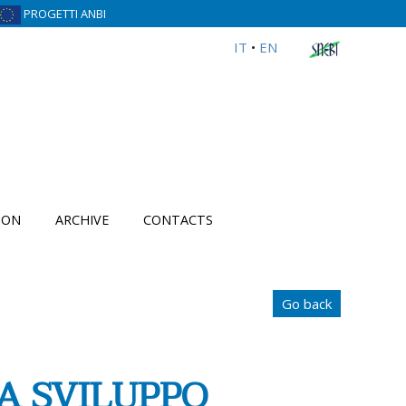
PROGETTI ANBI
IT
•
EN
ION
ARCHIVE
CONTACTS
Go back
A SVILUPPO