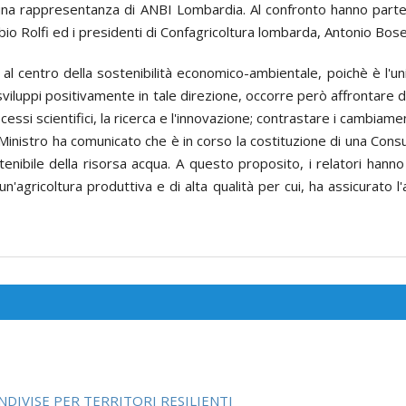
una rappresentanza di ANBI Lombardia. Al confronto hanno parteci
io Rolfi ed i presidenti di Confagricoltura lombarda, Antonio Bosel
l centro della sostenibilità economico-ambientale, poichè è l'uni
 sviluppi positivamente in tale direzione, occorre però affrontare
essi scientifici, la ricerca e l'innovazione; contrastare i cambiame
inistro ha comunicato che è in corso la costituzione di una Consul
e sostenibile della risorsa acqua. A questo proposito, i relatori ha
agricoltura produttiva e di alta qualità per cui, ha assicurato l
NDIVISE PER TERRITORI RESILIENTI