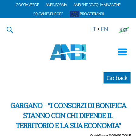
GOCCIA VERDE
ANBINFORMA
AMBIENTI D’ACQUA MAGAZINE
IRRIGANTS EUROPE
PROGETTI ANBI
IT
•
EN
Go back
GARGANO - “I CONSORZI DI BONIFICA
STANNO CON CHI DIFENDE IL
TERRITORIO E LA SUA ECONOMIA”
Pubblicato il 08/09/2015