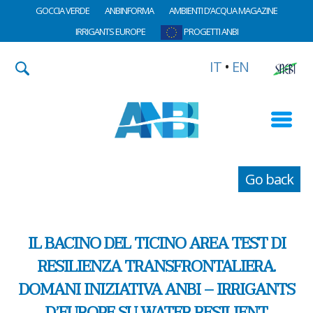
GOCCIA VERDE
ANBINFORMA
AMBIENTI D’ACQUA MAGAZINE
IRRIGANTS EUROPE
PROGETTI ANBI
IT
•
EN
Go back
IL BACINO DEL TICINO AREA TEST DI
RESILIENZA TRANSFRONTALIERA.
DOMANI INIZIATIVA ANBI – IRRIGANTS