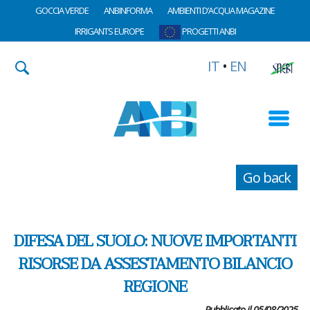
GOCCIA VERDE
ANBINFORMA
AMBIENTI D’ACQUA MAGAZINE
IRRIGANTS EUROPE
PROGETTI ANBI
IT
•
EN
Go back
DIFESA DEL SUOLO: NUOVE IMPORTANTI
RISORSE DA ASSESTAMENTO BILANCIO
REGIONE
Pubblicato il 05/08/2025