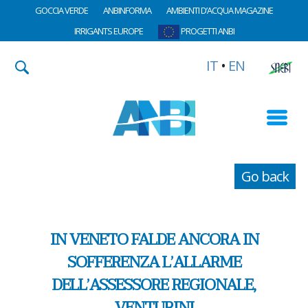
GOCCIA VERDE
ANBINFORMA
AMBIENTI D’ACQUA MAGAZINE
IRRIGANTS EUROPE
PROGETTI ANBI
IT
•
EN
Go back
IN VENETO FALDE ANCORA IN
SOFFERENZA L’ALLARME
DELL’ASSESSORE REGIONALE,