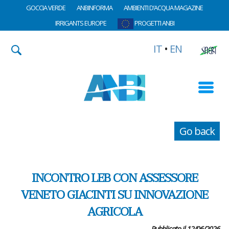
GOCCIA VERDE
ANBINFORMA
AMBIENTI D’ACQUA MAGAZINE
IRRIGANTS EUROPE
PROGETTI ANBI
IT
•
EN
Go back
INCONTRO LEB CON ASSESSORE
VENETO GIACINTI SU INNOVAZIONE
AGRICOLA
Pubblicato il 12/06/2026