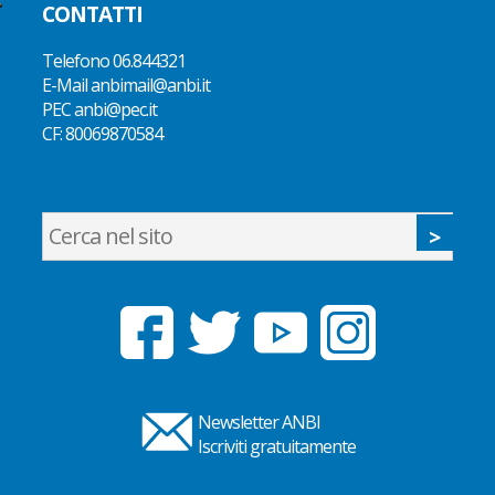
CONTATTI
Telefono
06.844321
E-Mail
anbimail@anbi.it
PEC anbi@pec.it
CF:
80069870584
Newsletter ANBI
Iscriviti gratuitamente