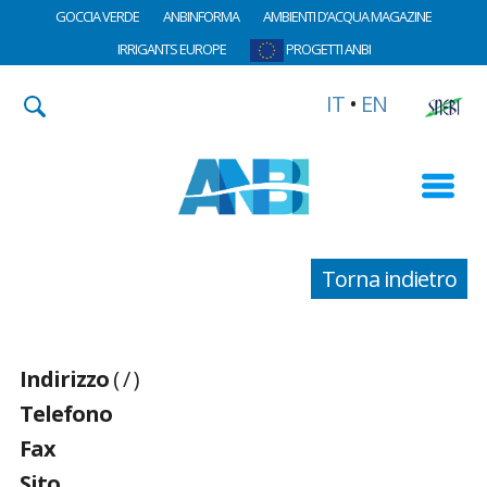
GOCCIA VERDE
ANBINFORMA
AMBIENTI D’ACQUA MAGAZINE
IRRIGANTS EUROPE
PROGETTI ANBI
IT
•
EN
Torna indietro
Indirizzo
( / )
Telefono
Fax
Sito