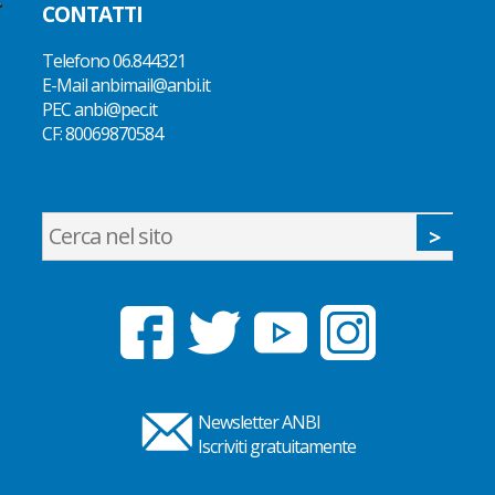
CONTATTI
Telefono
06.844321
E-Mail
anbimail@anbi.it
PEC anbi@pec.it
CF:
80069870584
Newsletter ANBI
Iscriviti gratuitamente