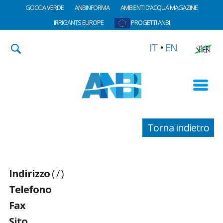
GOCCIA VERDE
ANBINFORMA
AMBIENTI D’ACQUA MAGAZINE
IRRIGANTS EUROPE
PROGETTI ANBI
IT
•
EN
Torna indietro
Indirizzo
( / )
Telefono
Fax
Sito